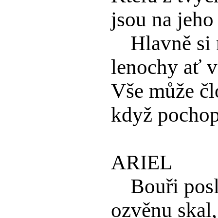
jsou na jeho
Hlavně si 
lenochy ať 
Vše může člo
když pochopí
ARIEL
Bouři pos
ozvěnu skal,