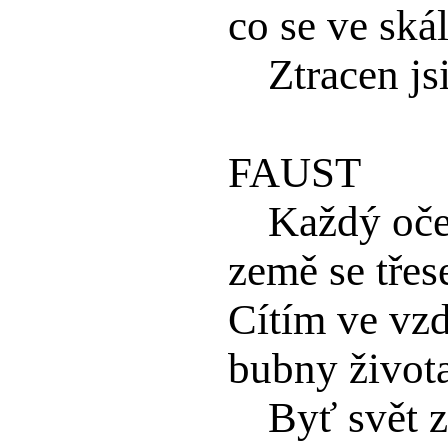
co se ve ská
Ztracen js
FAUST
Každý oče
země se třese
Cítím ve vz
bubny život
Byť svět z