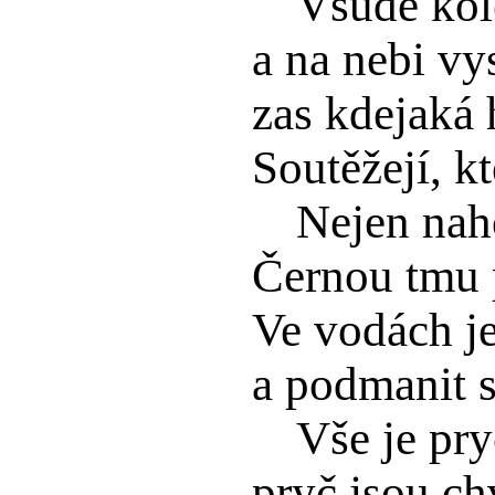
Všude kol
a na nebi vy
zas kdejaká 
Soutěžejí, kt
Nejen naho
Černou tmu p
Ve vodách je
a podmanit si
Vše je pry
pryč jsou chv