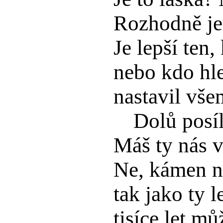
Rozhodně je
Je lepší ten,
nebo kdo hl
nastavil vše
Dolů posí
Máš ty nás 
Ne, kámen n
tak jako ty l
tisíce let mů