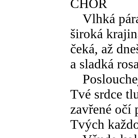
CHOR
Vlhká pár
široká kraji
čeká, až dne
a sladká ros
Poslouchej
Tvé srdce tlu
zavřené očí p
Tvých každod