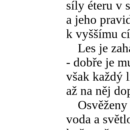
síly éteru v 
a jeho pravi
k vyššímu cí
Les je zah
- dobře je mu
však každý l
až na něj do
Osvěženy 
voda a světlo