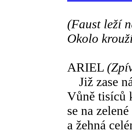
(Faust leží 
Okolo krouží
ARIEL
(Zpí
Již zase n
Vůně tisíců 
se na zelené
a žehná celé