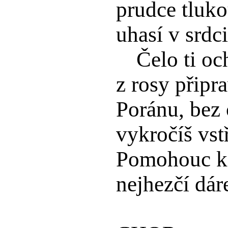
prudce tluko
uhasí v srdc
Čelo ti oc
z rosy připr
Poránu, bez
vykročíš vst
Pomohouc ke
nejhezčí dáre