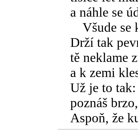
a náhle se ú
Všude se 
Drží tak pevn
tě neklame z
a k zemi kle
Už je to tak:
poznáš brzo,
Aspoň, že ku