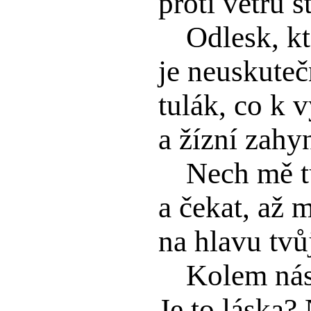
proti větru s
Odlesk, kt
je neuskuteč
tulák, co k 
a žízní zahy
Nech mě tu
a čekat, až m
na hlavu tvů
Kolem nás
Je to láska?