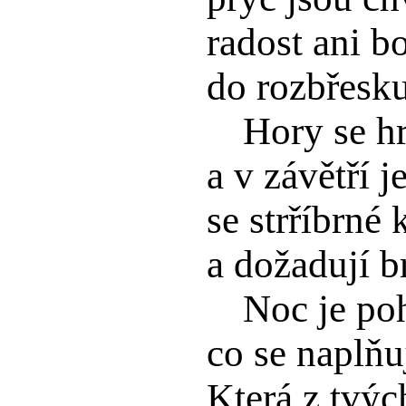
radost ani bo
do rozbřesku
Hory se hr
a v závětří j
se strříbrné 
a dožadují b
Noc je po
co se naplňu
Která z tvýc