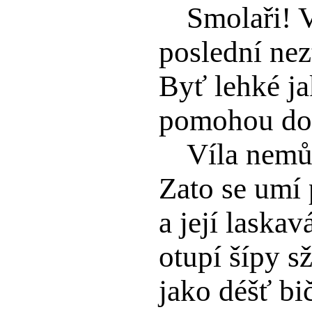
Smolaři! 
poslední nez
Byť lehké ja
pomohou dob
Víla nemůž
Zato se umí 
a její laskav
otupí šípy s
jako déšť bič