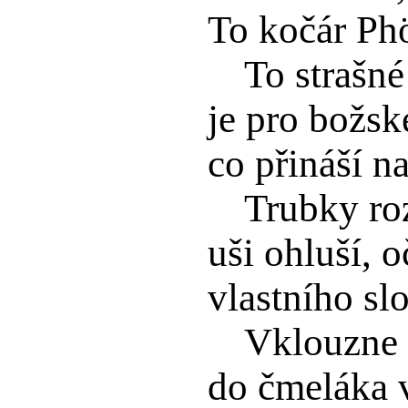
To kočár Ph
To strašné
je pro božské
co přináší na
Trubky ro
uši ohluší, o
vlastního slo
Vklouzne 
do čmeláka v