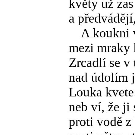
květy už zas
a předvádějí,
A koukni 
mezi mraky 
Zrcadlí se v
nad údolím j
Louka kvete 
neb ví, že ji
proti vodě z